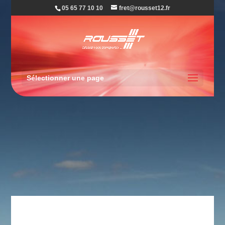
05 65 77 10 10
fret@rousset12.fr
Sélectionner une page