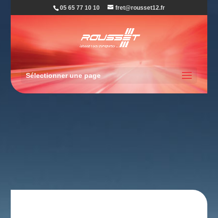
05 65 77 10 10
fret@rousset12.fr
Sélectionner une page