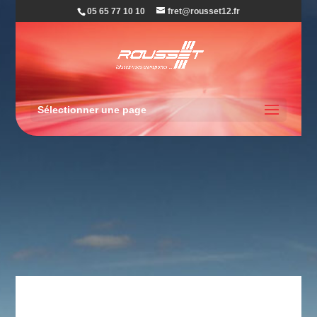
05 65 77 10 10
fret@rousset12.fr
Sélectionner une page